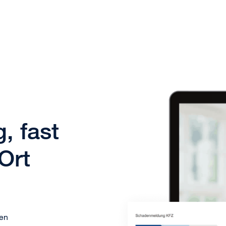
, fast
Ort
ten