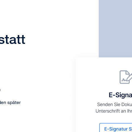
statt
n
den später