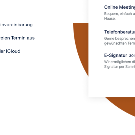
rminvereinbarung
reien Termin aus
der iCloud