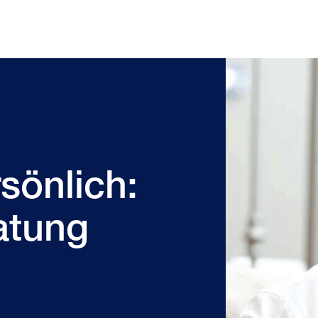
rsönlich:
atung