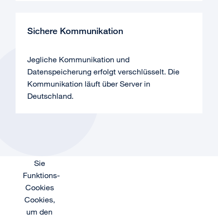
Sichere Kommunikation
Jegliche Kommunikation und
Datenspeicherung erfolgt verschlüsselt. Die
Kommunikation läuft über Server in
Deutschland.
Akzeptieren
Sie
Funktions-
Akzeptieren
Akzeptieren
Cookies
Sie
Sie
Cookies,
Funktions-
Funktions-
um den
Cookies
Cookies