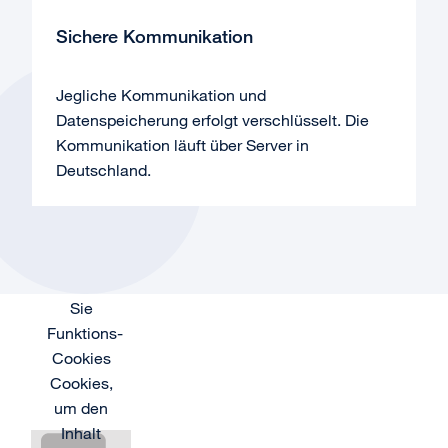
Sichere Kommunikation
Jegliche Kommunikation und
Datenspeicherung erfolgt verschlüsselt. Die
Kommunikation läuft über Server in
Deutschland.
Akzeptieren
Sie
Funktions-
Akzeptieren
Akzeptieren
Cookies
Sie
Sie
Cookies,
Funktions-
Funktions-
um den
Cookies
Cookies
Inhalt
Cookies,
Cookies,