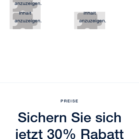
anzuzeigen.
um den
um den
Inhalt
Inhalt
anzuzeigen.
anzuzeigen.
PREISE
Sichern Sie sich
jetzt 30% Rabatt