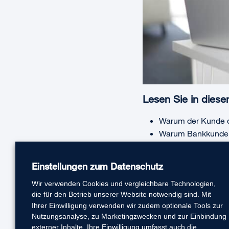
Lesen Sie in dies
Warum der Kunde d
Warum Bankkunden 
Snacks genießen 
Warum
jetzt
der ric
Einstellungen zum Datenschutz
Welche Bank als P
Wir verwenden Cookies und vergleichbare Technologien,
werden kann
die für den Betrieb unserer Website notwendig sind. Mit
Hier
gelangen Sie zum 
Ihrer Einwilligung verwenden wir zudem optionale Tools zur
Nutzungsanalyse, zu Marketingzwecken und zur Einbindung
externer Inhalte. Ihre Einwilligung umfasst auch die