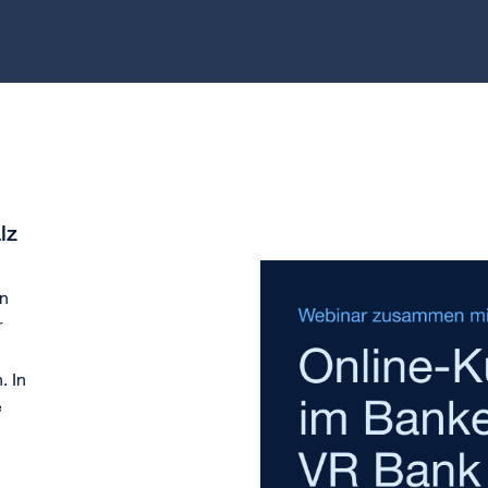
lz
en
r
. In
e