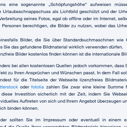
ens eine sogenannte „Schöpfungshöhe“ aufweisen müsse
le Urlaubsschnappschuss als Lichtbild geschützt und der Urhe
 Verbreitung seines Fotos, egal ob offline oder im Internet, sel
Personen berechtigen, die Bilder zu nutzen, wobei das Urheb
inesfalls Bilder, die Sie über Standardsuchmaschinen wie 
ss Sie das gefundene Bildmaterial wirklich verwenden dürfen.
enzfreie Bilder kostenlos finden können ist die internationale B
nders bei allen kostenlosen Quellen jedoch vorkommen, dass S
rfekt zu Ihren Ansprüchen und Wünschen passt. In dem Fall sol
ndest für die Titelseite der Webseite lizenzfreies Bildmater
tterstock
oder
fotolia
zahlen Sie zwar eine kleine Summe fü
ch diese Investition sicherlich mit der Zeit, indem Sie Webs
ividuelles Auftreten von sich und Ihrem Angebot überzeugen u
ich binden können.
lder sollten Sie im Impressum oder eventuell in einem e
 auf die Quelle Ihres verwendeten Bildmaterials hinweisen, 