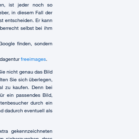
n, ist jeder noch so
ber, in diesem Fall der
bst entscheiden. Er kann
errecht selbst bei ihm
Google finden, sondern
ildagentur
freeimages
.
ie nicht genau das Bild
lten Sie sich überlegen,
ial zu kaufen. Denn bei
r ein passendes Bild,
eitenbesucher durch ein
nd dadurch eventuell als
xtra gekennzeichneten
um sicherzugehen, dass