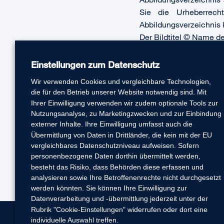
Sie die Urheberrec
Abbildungsverzeichnis
Der Bildtitel © Name de
Insgesamt gilt die Emp
Einstellungen zum Datenschutz
Webseiten immer auf
Abmahngebühren zu ve
Wir verwenden Cookies und vergleichbare Technologien,
die für den Betrieb unserer Website notwendig sind. Mit
Erfahren Sie
mehr
. Ger
Ihrer Einwilligung verwenden wir zudem optionale Tools zur
Nutzungsanalyse, zu Marketingzwecken und zur Einbindung
externer Inhalte. Ihre Einwilligung umfasst auch die
Übermittlung von Daten in Drittländer, die kein mit der EU
vergleichbares Datenschutzniveau aufweisen. Sofern
personenbezogene Daten dorthin übermittelt werden,
besteht das Risiko, dass Behörden diese erfassen und
analysieren sowie Ihre Betroffenenrechte nicht durchgesetzt
werden könnten. Sie können Ihre Einwilligung zur
Datenverarbeitung und -übermittlung jederzeit unter der
Rubrik "Cookie-Einstellungen" widerrufen oder dort eine
individuelle Auswahl treffen.